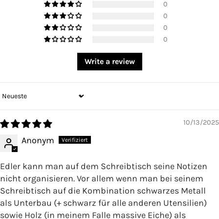
0
0
0
0
Write a review
Sort by
10/13/2025
Anonym
Edler kann man auf dem Schreibtisch seine Notizen
nicht organisieren. Vor allem wenn man bei seinem
Schreibtisch auf die Kombination schwarzes Metall
als Unterbau (+ schwarz für alle anderen Utensilien)
sowie Holz (in meinem Falle massive Eiche) als