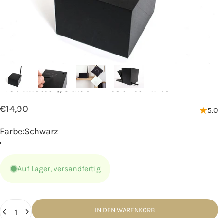
Shop
Notizbücher kaufen – A4, A5, A6
Notizzettel
„Cube“
mit
Stiftehalter
€14,90
5.0
Farbe
Farbe:
Schwarz
Auf Lager, versandfertig
Anzahl
IN DEN WARENKORB