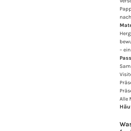
Vers
Papp
nach
Mate
Herg
bewu
– ei
Pas
Sam
Visi
Präs
Präs
Alle
Häu
Was