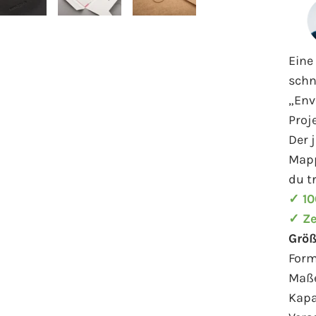
Eine
schn
„Env
Proj
Der 
Mapp
du t
✓ 10
✓ Ze
Größ
For
Maße
Kapa