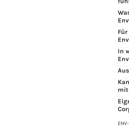
fun
Was
Env
Für
Env
In 
Env
Aus
Kan
mit
Eig
Cor
ENV