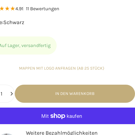
11 Bewertungen insgesamt
4.91
11 Bewertungen
e
e:
Schwarz
Auf Lager, versandfertig
MAPPEN MIT LOGO ANFRAGEN (AB 25 STÜCK)
hl
IN DEN WARENKORB
Weitere Bezahlmöglichkeiten