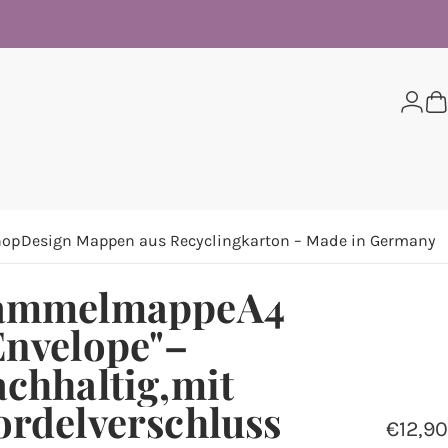
Logi
W
hop
Design Mappen aus Recyclingkarton – Made in Germany
ammelmappe
A4
Envelope"
–
chhaltig,
mit
ordelverschluss
€12,90