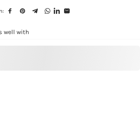
n:
Auf Facebook teilen
Auf Pinterest pinnen
Auf Telegram teilen
Auf WhatsApp teilen
Per E-Mail teilen
LinkedIn
s well with