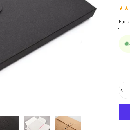
Farb
Farb
Anza