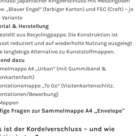
chluss: japanischer Ringverschluss mit Messingösen
e: „Blauer Engel“ (farbiger Karton) und FSC (Craft) – je
 Variante
rial & Herstellung
estellt aus Recyclingpappe. Die Konstruktion ist
sst reduziert und auf wiederholte Nutzung ausgelegt
ne langlebige Alternative zu Kunststoffmappen.
send dazu
melmappe A4 „Urban“
(mit Gummiband &
tenkartenfach)
entationsmappe „To Go“
(Visitenkartenschlitz,
entationen/Bewerbung)
 Mappen
fige Fragen zur Sammelmappe A4 „Envelope"
 ist der Kordelverschluss – und wie