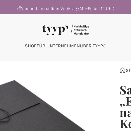
Versand am selben Werktag (Mo–Fr, bis 14 Uhr)
tyyp
tyyp
SHOP
FÜR UNTERNEHMEN
ÜBER TYYP®
SHOP
FÜR UNTERNEHMEN
ÜBER TYYP®
S
S
„
na
K