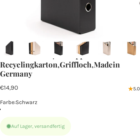
Shop
Stehsammler A4 aus Pappe
Stehsammler
A4
aus
Pappe
–
Recyclingkarton,
Griffloch,
Made
in
Germany
€14,90
5.0
Farbe
Farbe:
Schwarz
Auf Lager, versandfertig