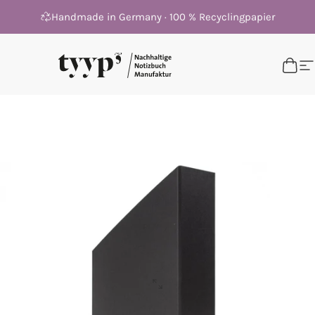
Direkt zum Inhalt
Handmade in Germany · 100 % Recyclingpapier
tyyp
tyyp
War
S