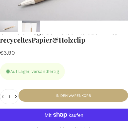
Shop
Stifte
Umwelt-Kugelschreiber
–
blaue
Mine,
recyceltes
Papier
&
Holzclip
€3,90
Auf Lager, versandfertig
Anzahl
IN DEN WARENKORB